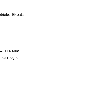
triebe, Expats
n
D-A-CH Raum
mlos möglich