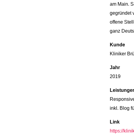
am Main. Se
gegründet v
offene Stel
ganz Deuts
Kunde
Kliniker Br
Jahr
2019
Leistunge
Responsiv
inkl. Blog 
Link
https://kli