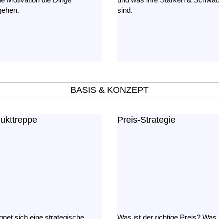
gehen.
sind.
BASIS & KONZEPT
ukttreppe
Preis-Strategie
ignet sich eine strategische
Was ist der richtige Preis? Was i