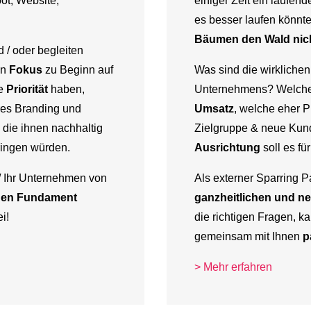
t, Website,
einiger Zeit ein laufen
es besser laufen könnt
Bäumen den Wald nich
 / oder begleiten
en
Fokus
zu Beginn auf
Was sind die wirkliche
ne
Priorität
haben,
Unternehmens? Welch
res Branding und
Umsatz
, welche eher 
ie ihnen nachhaltig
Zielgruppe & neue Ku
ingen würden.
Ausrichtung
soll es fü
 / Ihr Unternehmen von
Als externer Sparring P
den Fundament
ganzheitlichen und ne
i!
die richtigen Fragen, k
gemeinsam mit Ihnen
p
> Mehr erfahren