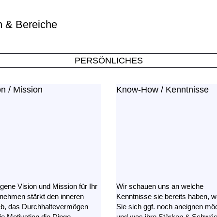
n & Bereiche
PERSÖNLICHES
on / Mission
Know-How / Kenntnisse
igene Vision und Mission für Ihr
Wir schauen uns an welche
nehmen stärkt den inneren
Kenntnisse sie bereits haben, 
eb, das Durchhaltevermögen
Sie sich ggf. noch aneignen mö
ie Motivation die Dinge
und was ihre Stärken & Schwä