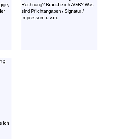
gige,
Rechnung? Brauche ich AGB? Was
der
sind Pflichtangaben / Signatur /
Impressum u.v.m.
ung
e ich