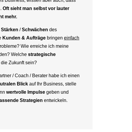
des Business, wissen aber auch, dass
e.
Oft sieht man selbst vor lauter
t mehr.
n
Stärken
/
Schwächen
des
e
Kunden &
Aufträge
bringen
einfach
Probleme? Wie erreiche ich meine
nden? Welche
strategische
r die Zukunft sein?
artner / Coach / Berater habe ich einen
utralen Blick
auf Ihr Business, stelle
ann
wertvolle Impulse
geben und
assende Strategien
entwickeln.