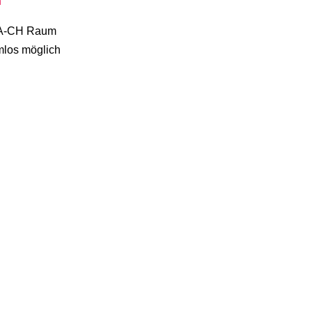
n
D-A-CH Raum
mlos möglich