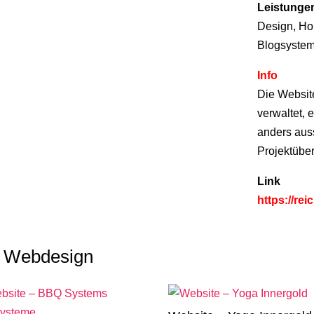
Leistunge
Design, Ho
Blogsystem
Info
Die Websit
verwaltet, 
anders auss
Projektübe
Link
https://re
h Webdesign