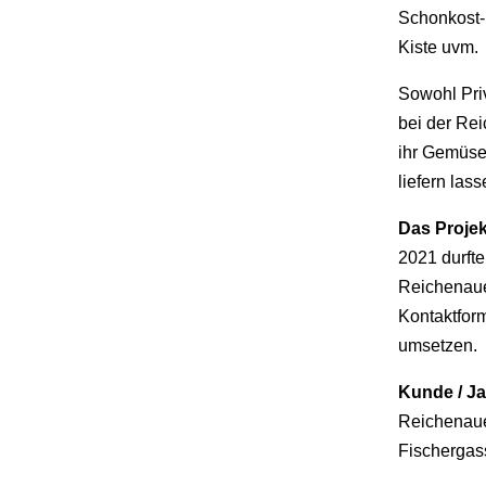
Schonkost-K
Kiste uvm.
Sowohl Pri
bei der Re
ihr Gemüse
liefern lass
Das Projek
2021 durfte
Reichenaue
Kontaktfor
umsetzen.
Kunde / Ja
Reichenau
Fischergas