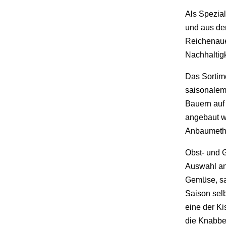
Als Spezia
und aus de
Reichenaue
Nachhaltigk
Das Sortime
saisonalem
Bauern auf
angebaut w
Anbaumetho
Obst- und 
Auswahl an
Gemüse, saf
Saison sel
eine der Ki
die Knabber