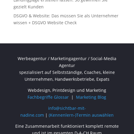
gezielt Kunden
DSGVO & Website: Das müssen Sie als Unternehmer
wissen + DSGVO Website Check
Werbeagentur / Marketingagentur / Social-Media
Agentur
spezialisiert auf Selbstständige, Coaches, kleine
Unternehmen, Handwerksbetriebe, Expats
Webdesign, Printdesign und Marketing
Fachbegriffe Glossar
|
Marketing Blog
info@sichtbar-mit-
nadine.com
|
(Kennenlern-)Termin auswählen
Eine Zusammenarbeit funktioniert komplett remote
und ist im gesamten D-A-CH Raum