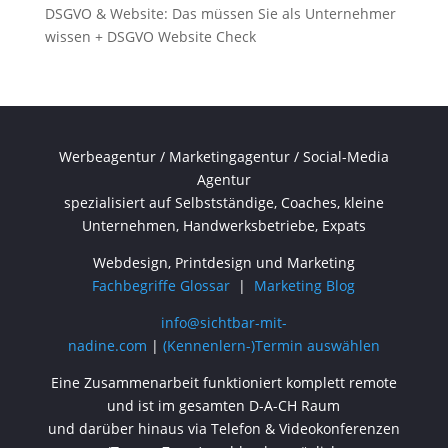
DSGVO & Website: Das müssen Sie als Unternehmer
wissen + DSGVO Website Check
Werbeagentur / Marketingagentur / Social-Media
Agentur
spezialisiert auf Selbstständige, Coaches, kleine
Unternehmen, Handwerksbetriebe, Expats
Webdesign, Printdesign und Marketing
Fachbegriffe Glossar
|
Marketing Blog
info@sichtbar-mit-
nadine.com
|
(Kennenlern-)Termin auswählen
Eine Zusammenarbeit funktioniert komplett remote
und ist im gesamten D-A-CH Raum
und darüber hinaus via Telefon & Videokonferenzen